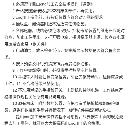
1 必须遵守昆山cnc加工安全技术操作《通则》。
2 严格按照操作规程检查机床各部件，再使用。
3 cnc加工操作前，各按钮位置应符合对刀图的要求。
4 操纵盘、阅读器附近不准放置任何物品。
5 各部电器。线路必须绝缘良好。控制卡紧装置的继电器应随时
检查，防止工件甩出。6 打开强电箱，接通稳压器电源，检查各电源
电压是否正常（很关键）
7 启动油泵，放人检查纸带，观察所显示数据是否符合程序要
求。
8 按下预清及环行预清按钮后再启动驱动箱。
9 工作中突然停电时，必须将手柄移至空档位置。
10 手控输人时要注意刀架位置，防止刀架转动时，碰撞床身或
工件。11 不合格纸带严禁使用。
12 不准用潮湿的手接触开关。电动机和控制电路。工作结束严
格按操作规程关闭所有电路与电源。
13 原有机床上附加数控装置，应把原有手柄拆掉或加保险弹
簧，避免在数控和手动并存情况下，旋转机件突然转动伤人。
昆山cnc加工安全操作流程不可忽视，只要按着上面的规范流
程去加工零件，就可以大大提高昆山cnc加工的合格率。