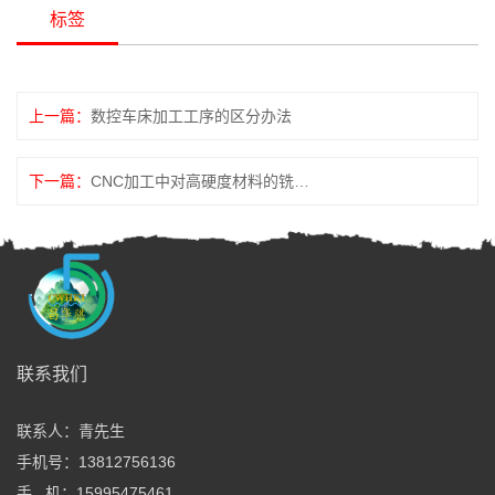
标签
上一篇：
数控车床加工工序的区分办法
下一篇：
CNC加工中对高硬度材料的铣削效果怎样操控？
全国服务热线
联系我们
13812756136
联系人：青先生
周一至周五：8:00—20:00
手机号：13812756136
周六、周日：9:00—18:00
手 机：15995475461