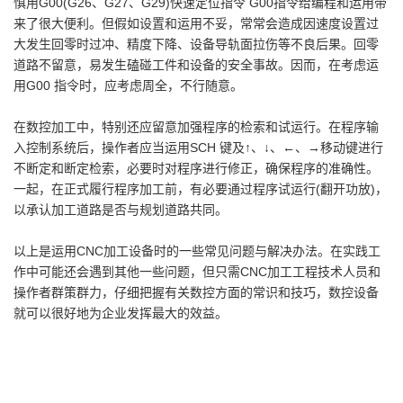
慎用G00(G26、G27、G29)快速定位指令 G00指令给编程和运用带
来了很大便利。但假如设置和运用不妥，常常会造成因速度设置过
大发生回零时过冲、精度下降、设备导轨面拉伤等不良后果。回零
道路不留意，易发生磕碰工件和设备的安全事故。因而，在考虑运
用G00 指令时，应考虑周全，不行随意。
在数控加工中，特别还应留意加强程序的检索和试运行。在程序输
入控制系统后，操作者应当运用SCH 键及↑、↓、←、→移动键进行
不断定和断定检索，必要时对程序进行修正，确保程序的准确性。
一起，在正式履行程序加工前，有必要通过程序试运行(翻开功放)，
以承认加工道路是否与规划道路共同。
以上是运用CNC加工设备时的一些常见问题与解决办法。在实践工
作中可能还会遇到其他一些问题，但只需CNC加工工程技术人员和
操作者群策群力，仔细把握有关数控方面的常识和技巧，数控设备
就可以很好地为企业发挥最大的效益。