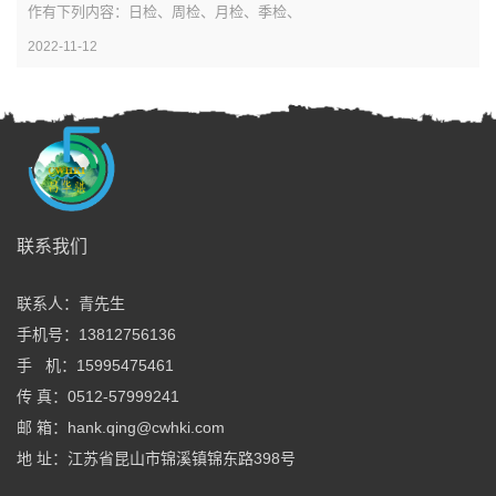
作有下列内容：日检、周检、月检、季检、
2022-11-12
全国服务热线
联系我们
13812756136
联系人：青先生
周一至周五：8:00—20:00
手机号：13812756136
周六、周日：9:00—18:00
手 机：15995475461
传 真：0512-57999241
邮 箱：hank.qing@cwhki.com
地 址：江苏省昆山市锦溪镇锦东路398号